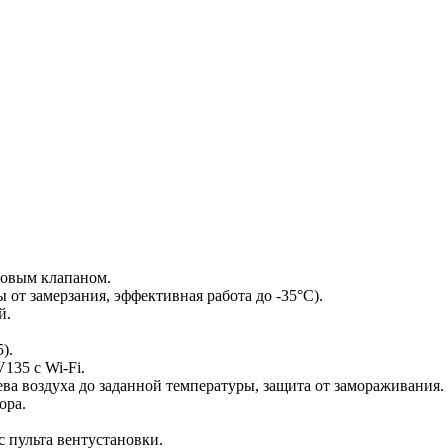
довым клапаном.
от замерзания, эффективная работа до -35°С).
й.
).
135 c Wi-Fi.
ва воздуха до заданной температуры, защита от замораживания.
ора.
 пульта вентустановки.