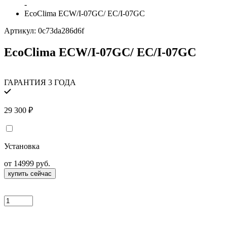
-
EcoClima ECW/I-07GC/ EC/I-07GC
Артикул:
0c73da286d6f
EcoClima ECW/I-07GC/ EC/I-07GC
ГАРАНТИЯ 3 ГОДА
29 300
₽
Установка
от 14999 руб.
купить сейчас