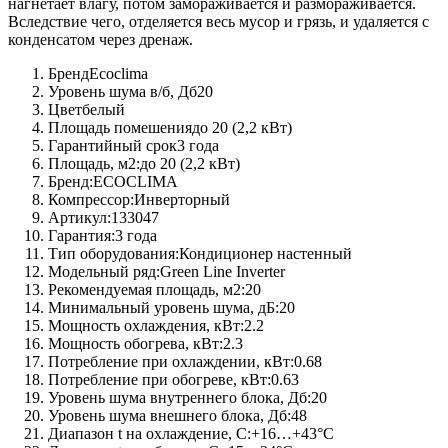
нагнетает влагу, потом замораживается и размораживается.
Вследствие чего, отделяется весь мусор и грязь, и удаляется с
конденсатом через дренаж.
Бренд
Ecoclima
Уровень шума в/б, Дб
20
Цвет
белый
Площадь помешения
до 20 (2,2 кВт)
Гарантийный срок
3 года
Площадь, м2:
до 20 (2,2 кВт)
Бренд:
ECOCLIMA
Компрессор:
Инверторный
Артикул:
133047
Гарантия:
3 года
Тип оборудования:
Кондиционер настенный
Модельный ряд:
Green Line Inverter
Рекомендуемая площадь, м2:
20
Минимальный уровень шума, дБ:
20
Мощность охлаждения, кВт:
2.2
Мощность обогрева, кВт:
2.3
Потребление при охлаждении, кВт:
0.68
Потребление при обогреве, кВт:
0.63
Уровень шума внутреннего блока, Дб:
20
Уровень шума внешнего блока, Дб:
48
Диапазон t на охлаждение, C:
+16…+43°С