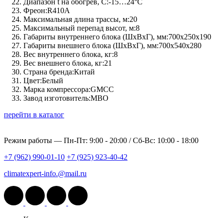
Диапазон t на обогрев, C:
-15…24°С
Фреон:
R410A
Максимальная длина трассы, м:
20
Максимальный перепад высот, м:
8
Габариты внутреннего блока (ШхВхГ), мм:
700x250x190
Габариты внешнего блока (ШхВхГ), мм:
700x540x280
Вес внутреннего блока, кг:
8
Вес внешнего блока, кг:
21
Страна бренда:
Китай
Цвет:
Белый
Марка компрессора:
GMCC
Завод изготовитель:
MBO
перейти в каталог
Режим работы —
Пн-Пт: 9:00 - 20:00 / Сб-Вс: 10:00 - 18:00
+7 (962) 990-01-10
+7 (925) 923-40-42
climatexpert-info.@mail.ru