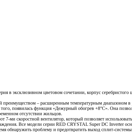
рия в эксклюзивном цветовом сочетании, корпус серебристого 
й преимуществом – расширенным температурным диапазоном в ре
ого, появилась функция «Дежурный обогрев +8°С». Она позволя
ременном отсутствии жильцов.
т 7-ми скоростной вентилятор, который позволяет использова
аждения. Все модели серии RED CRYSTAL Super DC Inverter осн
емя обнаружить проблему и предотвратить выход сплит-системы 