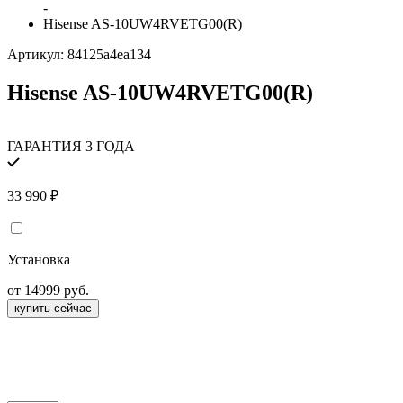
-
Hisense AS-10UW4RVETG00(R)
Артикул:
84125a4ea134
Hisense AS-10UW4RVETG00(R)
ГАРАНТИЯ 3 ГОДА
33 990
₽
Установка
от 14999 руб.
купить сейчас