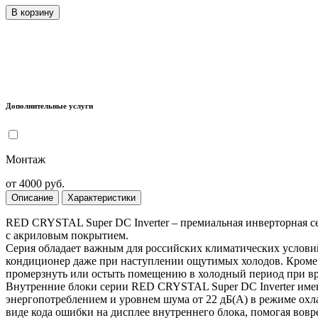
В корзину
Дополнительные услуги
Монтаж
от 4000 руб.
Описание
Характеристики
RED CRYSTAL Super DC Inverter – премиальная инверторная се
с акриловым покрытием.
Серия обладает важным для российских климатических услови
кондиционер даже при наступлении ощутимых холодов. Кроме т
промерзнуть или остыть помещению в холодный период при в
Внутренние блоки серии RED CRYSTAL Super DC Inverter имею
энергопотреблением и уровнем шума от 22 дБ(A) в режиме охл
виде кода ошибки на дисплее внутреннего блока, помогая вовр