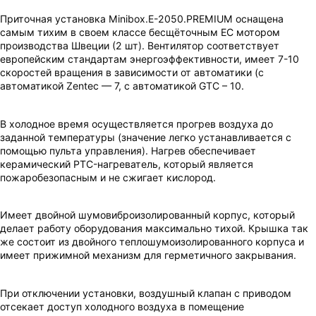
Приточная установка Minibox.E-2050.PREMIUM оснащена
самым тихим в своем классе бесщёточным EC мотором
ВАШ ЗАКАЗ УСПЕШНО ОФОРМЛЕН!
производства Швеции (2 шт). Вентилятор соответствует
европейским стандартам энергоэффективности, имеет 7-10
ЧТО-ТО ПОШЛО НЕ ТАК!
скоростей вращения в зависимости от автоматики (с
автоматикой Zentec — 7, с автоматикой GTC – 10.
Пожалуйста повторите попытку позже.
Мы скоро свяжемся с вами.
В холодное время осуществляется прогрев воздуха до
заданной температуры (значение легко устанавливается с
помощью пульта управления). Нагрев обеспечивает
керамический PTC-нагреватель, который является
пожаробезопасным и не сжигает кислород.
Имеет двойной шумовиброизолированный корпус, который
делает работу оборудования максимально тихой. Крышка так
же состоит из двойного теплошумоизолированного корпуса и
имеет прижимной механизм для герметичного закрывания.
При отключении установки, воздушный клапан с приводом
отсекает доступ холодного воздуха в помещение