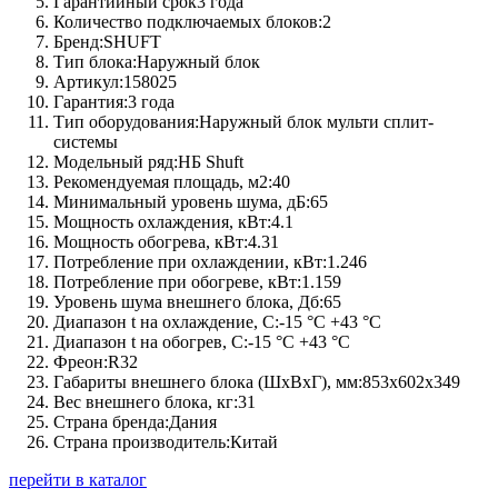
Гарантийный срок
3 года
Количество подключаемых блоков:
2
Бренд:
SHUFT
Тип блока:
Наружный блок
Артикул:
158025
Гарантия:
3 года
Тип оборудования:
Наружный блок мульти сплит-
системы
Модельный ряд:
НБ Shuft
Рекомендуемая площадь, м2:
40
Минимальный уровень шума, дБ:
65
Мощность охлаждения, кВт:
4.1
Мощность обогрева, кВт:
4.31
Потребление при охлаждении, кВт:
1.246
Потребление при обогреве, кВт:
1.159
Уровень шума внешнего блока, Дб:
65
Диапазон t на охлаждение, C:
-15 °С +43 °С
Диапазон t на обогрев, C:
-15 °С +43 °С
Фреон:
R32
Габариты внешнего блока (ШхВхГ), мм:
853х602х349
Вес внешнего блока, кг:
31
Страна бренда:
Дания
Страна производитель:
Китай
перейти в каталог