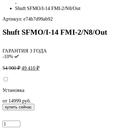
-
Shuft SFMO/I-14 FMI-2/N8/Out
Артикул:
e74b7d99ab92
Shuft SFMO/I-14 FMI-2/N8/Out
ГАРАНТИЯ 3 ГОДА
-10%
Первоначальная
Текущая
54 900
₽
49 410
₽
цена
цена:
составляла
49
54
410 ₽.
Установка
900 ₽.
от 14999 руб.
купить сейчас