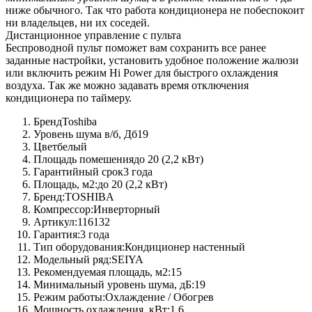
ниже обычного. Так что работа кондиционера не побеспокоит
ни владельцев, ни их соседей.
Дистанционное управление с пульта
Беспроводной пульт поможет вам сохранить все ранее
заданные настройки, установить удобное положение жалюзи
или включить режим Hi Power для быстрого охлаждения
воздуха. Так же можно задавать время отключения
кондиционера по таймеру.
Бренд
Toshiba
Уровень шума в/б, Дб
19
Цвет
белый
Площадь помешения
до 20 (2,2 кВт)
Гарантийный срок
3 года
Площадь, м2:
до 20 (2,2 кВт)
Бренд:
TOSHIBA
Компрессор:
Инверторный
Артикул:
116132
Гарантия:
3 года
Тип оборудования:
Кондиционер настенный
Модельный ряд:
SEIYA
Рекомендуемая площадь, м2:
15
Минимальный уровень шума, дБ:
19
Режим работы:
Охлаждение / Обогрев
Мощность охлаждения, кВт:
1,6