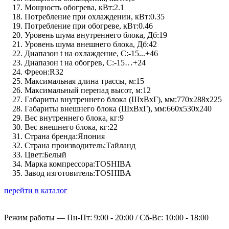
Мощность обогрева, кВт:
2.1
Потребление при охлаждении, кВт:
0.35
Потребление при обогреве, кВт:
0.46
Уровень шума внутреннего блока, Дб:
19
Уровень шума внешнего блока, Дб:
42
Диапазон t на охлаждение, C:
-15...+46
Диапазон t на обогрев, C:
-15…+24
Фреон:
R32
Максимальная длина трассы, м:
15
Максимальный перепад высот, м:
12
Габариты внутреннего блока (ШхВхГ), мм:
770x288x225
Габариты внешнего блока (ШхВхГ), мм:
660x530x240
Вес внутреннего блока, кг:
9
Вес внешнего блока, кг:
22
Страна бренда:
Япония
Страна производитель:
Тайланд
Цвет:
Белый
Марка компрессора:
TOSHIBA
Завод изготовитель:
TOSHIBA
перейти в каталог
Режим работы —
Пн-Пт: 9:00 - 20:00 / Сб-Вс: 10:00 - 18:00