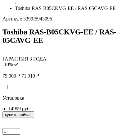
-
Toshiba RAS-B05CKVG-EE / RAS-05CAVG-EE
Артикул:
3399f5943095
Toshiba RAS-B05CKVG-EE / RAS-
05CAVG-EE
ГАРАНТИЯ 3 ГОДА
-10%
Первоначальная
Текущая
79 900
₽
71 910
₽
цена
цена:
составляла
71
79
910 ₽.
Установка
900 ₽.
от 14999 руб.
купить сейчас