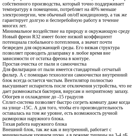
собственного производства, который точно поддерживает
температуру в помещении, потребляет на 40% меньше
электроэнергии, чем обычный on/off кондиционер, а так же
гарантирует долгую и бесперебойную работу в течение
многих лет.
Минимальное воздействие на природу и окружающую среду
Новый фреон R32 имеет более низкий коэффициент
потенциала глобального потепления, а значит почти
безвреден для окружающей среды. Его вязкая структура
позволяет проводить дозаправку в любое время вне
зависимости от остатка фреона в контуре.
Простая очистка от пыли и самоочистка
Для фильтрации от пыли имеется стандартный сетчатый
фильтр. А с помощью технологии самоочистки внутренний
блок всегда остается чистым. Вентилятор полностью
высушивает испаритель после отключения устройства, что не
дает размножаться бактерия, вирусам и неприятному запаху.
Обогрев и охлаждение до -15 градусов
Сплит-система позволяет быстро согреть комнату даже когда
на улице -15С. А для того, чтобы его производительность
оставалась на том же уровне, есть возможность ручной
разморозки наружного блока.
Тихая работа наружного блока
Внешний блок, так же как и внутренний, работает с
минимальным уровнем шума, а в режиме тишины на 3-4 дБ