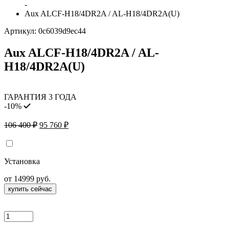
-
Aux ALCF-H18/4DR2A / AL-H18/4DR2A(U)
Артикул:
0c6039d9ec44
Aux ALCF-H18/4DR2A / AL-
H18/4DR2A(U)
ГАРАНТИЯ 3 ГОДА
-10%
Первоначальная
Текущая
106 400
₽
95 760
₽
цена
цена:
составляла
95
106
760 ₽.
Установка
400 ₽.
от 14999 руб.
купить сейчас