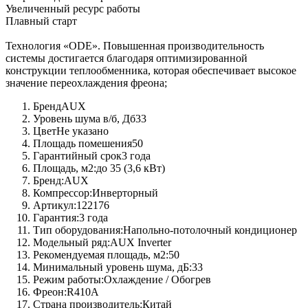
Увеличенный ресурс работы
Плавный старт
Технология «ODE». Повышенная производительность
системы достигается благодаря оптимизированной
конструкции теплообменника, которая обеспечивает высокое
значение переохлаждения фреона;
Бренд
AUX
Уровень шума в/б, Дб
33
Цвет
Не указано
Площадь помешения
50
Гарантийный срок
3 года
Площадь, м2:
до 35 (3,6 кВт)
Бренд:
AUX
Компрессор:
Инверторный
Артикул:
122176
Гарантия:
3 года
Тип оборудования:
Напольно-потолочный кондиционер
Модельный ряд:
AUX Inverter
Рекомендуемая площадь, м2:
50
Минимальный уровень шума, дБ:
33
Режим работы:
Охлаждение / Обогрев
Фреон:
R410A
Страна производитель:
Китай