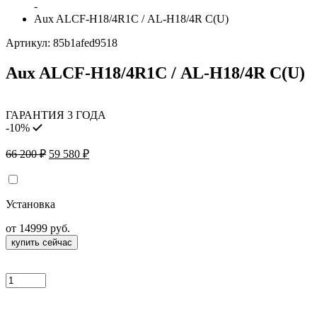
-
Aux ALCF-H18/4R1С / AL-H18/4R С(U)
Артикул:
85b1afed9518
Aux ALCF-H18/4R1С / AL-H18/4R С(U)
ГАРАНТИЯ 3 ГОДА
-10%
Первоначальная
Текущая
66 200
₽
59 580
₽
цена
цена:
составляла
59
66
580 ₽.
Установка
200 ₽.
от 14999 руб.
купить сейчас