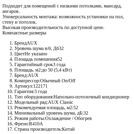
Подходит для помещений с низкими потолками, мансард,
ангаров.
Универсальность монтажа: возможность установки на пол,
стену и потолок.
Высокая производительность по доступной цене.
Компактные размеры
Бренд
AUX
Уровень шума в/б, Дб
32
Цвет
Не указано
Площадь помешения
52
Гарантийный срок
3 года
Площадь, м2:
до 50 (5,4 кВт)
Бренд:
AUX
Компрессор:
Обычный On/Off
Артикул:
122171
Гарантия:
3 года
Тип оборудования:
Напольно-потолочный кондиционер
Модельный ряд:
AUX Classic
Рекомендуемая площадь, м2:
52
Минимальный уровень шума, дБ:
32
Режим работы:
Охлаждение / Обогрев
Фреон:
R410A
Страна производитель:
Китай