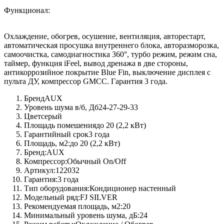
Функционал:
Охлаждение, обогрев, осушение, вентиляция, авторестарт,
автоматическая просушка внутреннего блока, авторазморозка,
самоочистка, самодиагностика 360°, турбо режим, режим сна,
таймер, функция iFeel, вывод дренажа в две стороны,
антикоррозийное покрытие Blue Fin, выключение дисплея с
пульта ДУ, компрессор GMCC. Гарантия 3 года.
Бренд
AUX
Уровень шума в/б, Дб
24-27-29-33
Цвет
серый
Площадь помешения
до 20 (2,2 кВт)
Гарантийный срок
3 года
Площадь, м2:
до 20 (2,2 кВт)
Бренд:
AUX
Компрессор:
Обычный On/Off
Артикул:
122032
Гарантия:
3 года
Тип оборудования:
Кондиционер настенный
Модельный ряд:
FJ SILVER
Рекомендуемая площадь, м2:
20
Минимальный уровень шума, дБ:
24