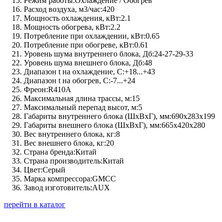
Режим работы:
Охлаждение / Обогрев
Расход воздуха, м3/час:
420
Мощность охлаждения, кВт:
2.1
Мощность обогрева, кВт:
2.2
Потребление при охлаждении, кВт:
0.65
Потребление при обогреве, кВт:
0.61
Уровень шума внутреннего блока, Дб:
24-27-29-33
Уровень шума внешнего блока, Дб:
48
Диапазон t на охлаждение, C:
+18...+43
Диапазон t на обогрев, C:
-7...+24
Фреон:
R410A
Максимальная длина трассы, м:
15
Максимальный перепад высот, м:
5
Габариты внутреннего блока (ШхВхГ), мм:
690x283x199
Габариты внешнего блока (ШхВхГ), мм:
665х420х280
Вес внутреннего блока, кг:
8
Вес внешнего блока, кг:
20
Страна бренда:
Китай
Страна производитель:
Китай
Цвет:
Серый
Марка компрессора:
GMCC
Завод изготовитель:
AUX
перейти в каталог