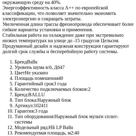
окружающую среду на 40%.
Энергоэффективность класса А++ по европейской
классификации, что позволяет значительно экономить
электроэнергию и сокращать затраты.
Увеличенная длина трассы фреонопровода обеспечивает более
гибкие варианты установки и применения.
Стабильная работа на охлаждение даже при экстремально
низких температурах на улице до -15 градусов Цельсия.
Продуманный дизайн и надежная конструкция гарантируют
долгий срок службы и бесперебойную работу системы.
Бренд
Ballu
Уровень шума в/б, Дб
47
Цвет
Не указано
Площадь помешения
40
Гарантийный срок
3 года
Количество подключаемых блоков:
2
Бренд:
BALLU
Тип блока:
Наружный блок
Артикул:
102411
Гарантия:
3 года
Тип оборудования:
Наружный блок мульти сплит-
системы
Модельный ряд:
НБ LP Ballu
Рекомендуемая площадь, м2:
40