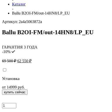
Каталог
-
Ballu B2OI-FM/out-14HN8/LP_EU
Артикул:
2a4a5063872a
Ballu B2OI-FM/out-14HN8/LP_EU
ГАРАНТИЯ 3 ГОДА
-10%
Первоначальная
Текущая
69 500
₽
62 550
₽
цена
цена:
составляла
62
69
550 ₽.
Установка
500 ₽.
от 14999 руб.
купить сейчас