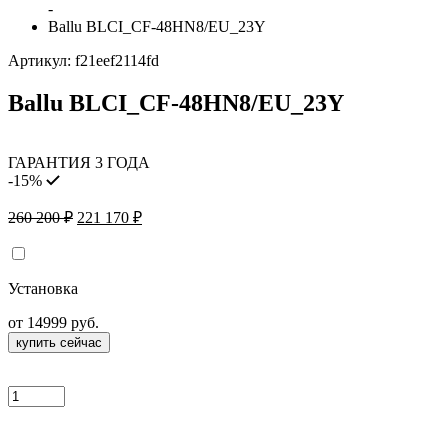
-
Ballu BLCI_CF-48HN8/EU_23Y
Артикул:
f21eef2114fd
Ballu BLCI_CF-48HN8/EU_23Y
ГАРАНТИЯ 3 ГОДА
-15%
Первоначальная
Текущая
260 200
₽
221 170
₽
цена
цена:
составляла
221
260
170 ₽.
Установка
200 ₽.
от 14999 руб.
купить сейчас