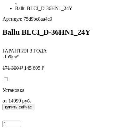
-
Ballu BLCI_D-36HN1_24Y
Артикул:
75d9bc8aa4c9
Ballu BLCI_D-36HN1_24Y
ГАРАНТИЯ 3 ГОДА
-15%
Первоначальная
Текущая
171 300
₽
145 605
₽
цена
цена:
составляла
145
171
605 ₽.
Установка
300 ₽.
от 14999 руб.
купить сейчас