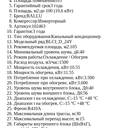
Площадь помешения
105
Гарантийный срок
3 года
Площадь, м2:
до 100 (10,6 кВт)
Бренд:
BALLU
Компрессор:
Инверторный
Артикул:
102463
Гарантия:
3 года
Тип оборудования:
Канальный кондиционер
Модельный ряд:
BLCI_D_24Y
Рекомендуемая площадь, м2:
105
Минимальный уровень шума, дБ:
40
Режим работы:
Охлаждение / Обогрев
Расход воздуха, м3/час:
1500
Мощность охлаждения, кВт:
10.55
Мощность обогрева, кВт:
11.55
Потребление при охлаждении, кВт:
3.500
Потребление при обогреве, кВт:
3.600
Уровень шума внутреннего блока, Дб:
40
Уровень шума внешнего блока, Дб:
56
Диапазон t на охлаждение, C:
-15 °С +48 °С
Диапазон t на обогрев, C:
-15 °С +48 °С
Фреон:
R410A
Максимальная длина трассы, м:
30
Максимальный перепад высот, м:
15
Габариты внутреннего блока (ШхВхГ),