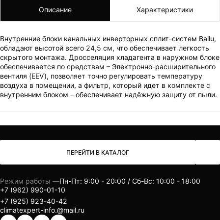
Описание
Характеристики
ВАШ ЗАКАЗ УСПЕШНО ОФОРМЛЕН!
ЧТО-ТО ПОШЛО НЕ ТАК!
Внутренние блоки канальных инверторных сплит-систем Ballu,
Пожалуйста повторите попытку позже.
обладают высотой всего 24,5 см, что обеспечивает легкость
скрытого монтажа. Дросселяция хладагента в наружном блоке
Мы скоро свяжемся с вами.
обеспечивается по средствам – Электронно-расширительного
вентиля (EEV), позволяет точно регулировать температуру
воздуха в помещении, а фильтр, который идет в комплекте с
внутренним блоком – обеспечивает надёжную защиту от пыли.
ПЕРЕЙТИ В КАТАЛОГ
Режим работы —
Пн-Пт: 9:00 - 20:00 / Сб-Вс: 10:00 - 18:00
+7 (962) 990-01-10
+7 (925) 923-40-42
climatexpert-info.@mail.ru