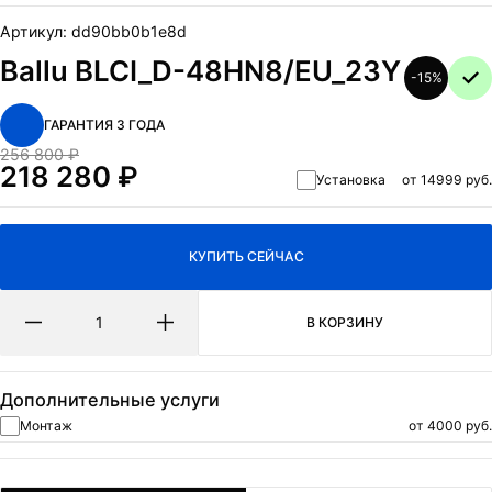
ОТПРАВИТЬ
Артикул:
dd90bb0b1e8d
Нажимая на кнопку Отправить я даю согласие на обработку
Ballu BLCI_D-48HN8/EU_23Y
персональных данных
и
политикa конфиденциальности.
-15%
ГАРАНТИЯ 3 ГОДА
256 800
₽
Первоначальная
218 280
₽
Установка
от 14999 руб.
цена
Текущая
составляла
цена:
256
218
КУПИТЬ СЕЙЧАС
800 ₽.
280 ₽.
В КОРЗИНУ
Дополнительные услуги
Монтаж
от 4000 руб.