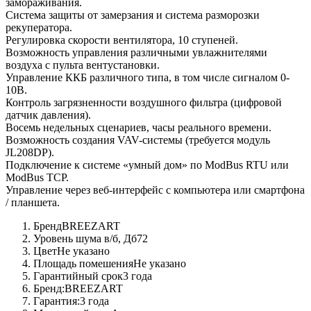
замораживания.
Система защиты от замерзания и система разморозки
рекуператора.
Регулировка скорости вентилятора, 10 ступеней.
Возможность управления различными увлажнителями
воздуха с пульта вентустановки.
Управление ККБ различного типа, в том числе сигналом 0-
10В.
Контроль загрязненности воздушного фильтра (цифровой
датчик давления).
Восемь недельных сценариев, часы реального времени.
Возможность создания VAV-системы (требуется модуль
JL208DP).
Подключение к системе «умный дом» по ModBus RTU или
ModBus TCP.
Управление через веб-интерфейс с компьютера или смартфона
/ планшета.
Бренд
BREEZART
Уровень шума в/б, Дб
72
Цвет
Не указано
Площадь помешения
Не указано
Гарантийный срок
3 года
Бренд:
BREEZART
Гарантия:
3 года