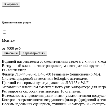
В корзину
Дополнительные услуги
Монтаж
от 4000 руб.
Описание
Характеристики
Водяной нагревателем со смесительным узлом с 2-х или 3-х хо
Воздушный клапан с электроприводом с возвратной пружиной
ЕС вентилятор.
Фильтр 710-445-96 «EU4-3700 Frameless» (опционально M5).
Система цифровой автоматики JetLogic с датчиками.
Цветной сенсорный пульт управления JLV135 c Wi-Fi.
Управление клапаном смесительного узла калорифера для нагре
Регулировка скорости вентилятора, 10 ступеней.
Возможность управления различными увлажнителями воздуха с
Контроль загрязненности воздушного фильтра (цифровой датчи
Восемь недельных сценариев, функции «Комфорт» и «Рестарт»