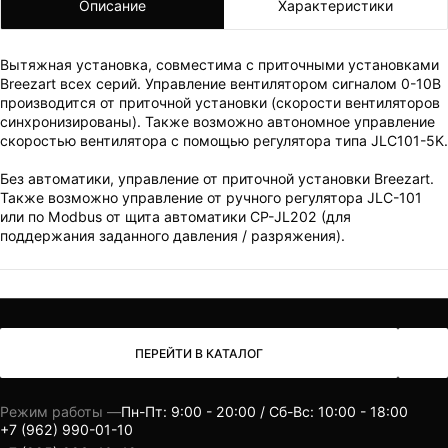
Описание
Характеристики
ВАШ ЗАКАЗ УСПЕШНО ОФОРМЛЕН!
Вытяжная установка, совместима с приточными установками
ЧТО-ТО ПОШЛО НЕ ТАК!
Breezart всех серий. Управление вентилятором сигналом 0-10В
производится от приточной установки (скорости вентиляторов
Пожалуйста повторите попытку позже.
синхронизированы). Также возможно автономное управление
скоростью вентилятора с помощью регулятора типа JLС101-5K.
Мы скоро свяжемся с вами.
Без автоматики, управление от приточной установки Breezart.
Также возможно управление от ручного регулятора JLC-101
или по Modbus от щита автоматики CP-JL202 (для
поддержания заданного давления / разряжения).
ПЕРЕЙТИ В КАТАЛОГ
Режим работы —
Пн-Пт: 9:00 - 20:00 / Сб-Вс: 10:00 - 18:00
+7 (962) 990-01-10