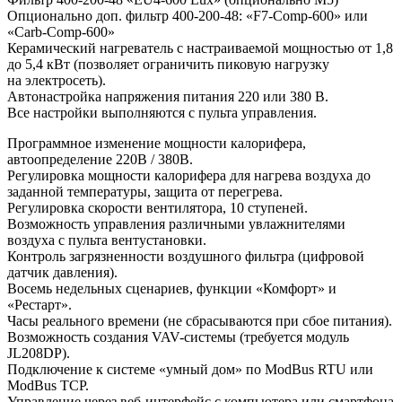
Опционально доп. фильтр 400-200-48: «F7-Comp-600» или
«Carb-Comp-600»
Керамический нагреватель с настраиваемой мощностью от 1,8
до 5,4 кВт (позволяет ограничить пиковую нагрузку
на электросеть).
Автонастройка напряжения питания 220 или 380 В.
Все настройки выполняются с пульта управления.
Программное изменение мощности калорифера,
автоопределение 220В / 380В.
Регулировка мощности калорифера для нагрева воздуха до
заданной температуры, защита от перегрева.
Регулировка скорости вентилятора, 10 ступеней.
Возможность управления различными увлажнителями
воздуха с пульта вентустановки.
Контроль загрязненности воздушного фильтра (цифровой
датчик давления).
Восемь недельных сценариев, функции «Комфорт» и
«Рестарт».
Часы реального времени (не сбрасываются при сбое питания).
Возможность создания VAV-системы (требуется модуль
JL208DP).
Подключение к системе «умный дом» по ModBus RTU или
ModBus TCP.
Управление через веб-интерфейс с компьютера или смартфона