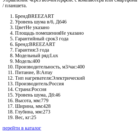
/ планшета.
Бренд
BREEZART
Уровень шума в/б, Дб
46
Цвет
Не указано
Площадь помешения
Не указано
Гарантийный срок
3 года
Бренд:
BREEZART
Гарантия:
3 года
Модельный ряд:
Lux
Модель:
400
Производительность, м3/час:
400
Питание, В:
Array
Тип нагревателя:
Электрический
Производитель:
Россия
Страна:
Россия
Уровень шума, Дб:
46
Высота, мм:
779
Ширина, мм:
428
Глубина, мм:
273
Вес, кг:
25
перейти в каталог