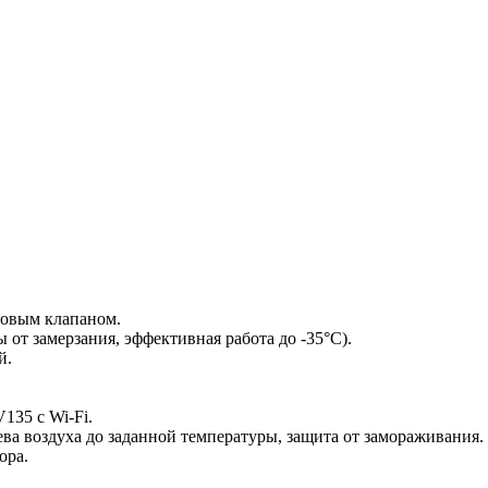
довым клапаном.
от замерзания, эффективная работа до -35°С).
й.
135 c Wi-Fi.
ва воздуха до заданной температуры, защита от замораживания.
ора.