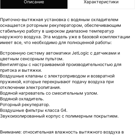
Описание
Характеристики
Приточно-вытяжная установка с водяным охладителем
оснащается роторным рекуператором, обеспечивающим
стабильную работу в широком диапазоне температур
наружного воздуха. Эта модель уже в базовой комплектации
имеет все, что необходимо для полноценной работы:
Встроенную систему автоматики JetLogic с датчиками и
цветным сенсорным пультом.
Вентиляторы с настраиваемой производительностью для
притока и вытяжки.
Воздушные клапаны с электроприводом и возвратной
пружиной, которые перекрывают подачу воздуха при
отключении электропитания.
Водяной нагреватель со смесительным узлом.
ВАШ ЗАКАЗ УСПЕШНО ОФОРМЛЕН!
Водяной охладитель.
Роторный рекуператор.
ЧТО-ТО ПОШЛО НЕ ТАК!
Воздушные фильтры класса G4.
Звукоизолированный корпус с полимерным покрытием.
Пожалуйста повторите попытку позже.
Мы скоро свяжемся с вами.
Внимание: относительная влажность вытяжного воздуха в