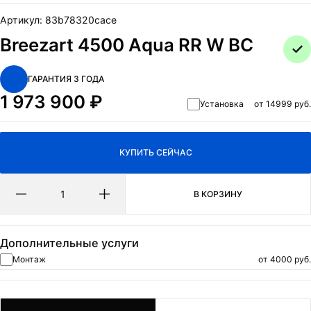
ОТПРАВИТЬ
Артикул:
83b78320cace
Нажимая на кнопку Отправить я даю согласие на обработку
Breezart 4500 Aqua RR W BC
персональных данных
и
политикa конфиденциальности.
ГАРАНТИЯ 3 ГОДА
1 973 900
₽
Установка
от 14999 руб.
КУПИТЬ СЕЙЧАС
В КОРЗИНУ
Дополнительные услуги
Монтаж
от 4000 руб.