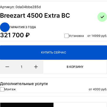
ОТПРАВИТЬ
Артикул:
0da04bbe285d
Нажимая на кнопку Отправить я даю согласие на обработку
Breezart 4500 Extra BC
персональных данных
и
политикa конфиденциальности.
ГАРАНТИЯ 3 ГОДА
321 700
₽
Установка
от 14999 руб.
КУПИТЬ СЕЙЧАС
В КОРЗИНУ
Дополнительные услуги
Монтаж
от 4000 руб.