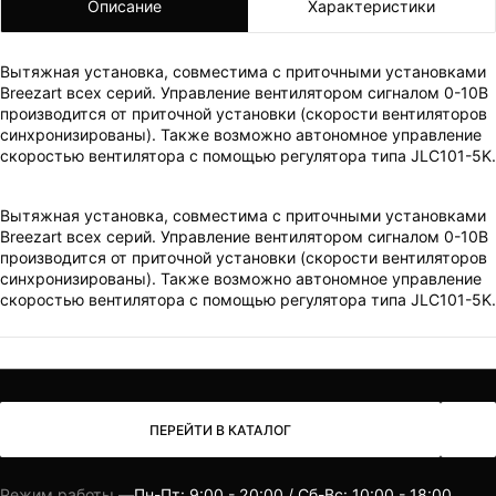
Описание
Характеристики
ВАШ ЗАКАЗ УСПЕШНО ОФОРМЛЕН!
Вытяжная установка, совместима с приточными установками
Breezart всех серий. Управление вентилятором сигналом 0-10В
ЧТО-ТО ПОШЛО НЕ ТАК!
производится от приточной установки (скорости вентиляторов
синхронизированы). Также возможно автономное управление
Пожалуйста повторите попытку позже.
скоростью вентилятора с помощью регулятора типа JLС101-5K.
Мы скоро свяжемся с вами.
Вытяжная установка, совместима с приточными установками
Breezart всех серий. Управление вентилятором сигналом 0-10В
производится от приточной установки (скорости вентиляторов
синхронизированы). Также возможно автономное управление
скоростью вентилятора с помощью регулятора типа JLС101-5K.
ПЕРЕЙТИ В КАТАЛОГ
Режим работы —
Пн-Пт: 9:00 - 20:00 / Сб-Вс: 10:00 - 18:00