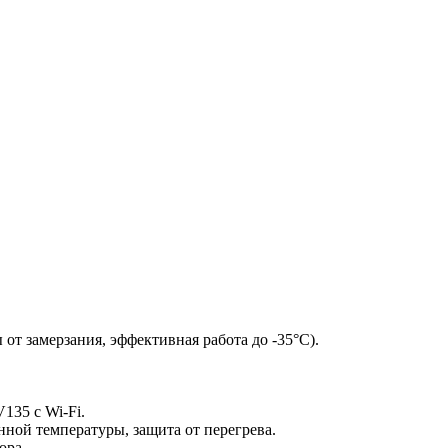
т замерзания, эффективная работа до -35°С).
135 c Wi-Fi.
нной температуры, защита от перегрева.
ора.