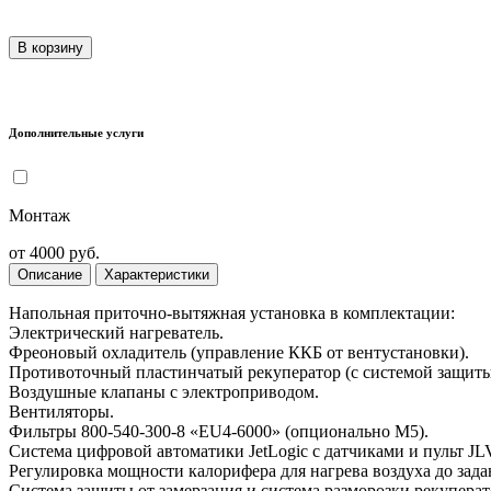
В корзину
Дополнительные услуги
Монтаж
от 4000 руб.
Описание
Характеристики
Напольная приточно-вытяжная установка в комплектации:
Электрический нагреватель.
Фреоновый охладитель (управление ККБ от вентустановки).
Противоточный пластинчатый рекуператор (с системой защиты о
Воздушные клапаны с электроприводом.
Вентиляторы.
Фильтры 800-540-300-8 «EU4-6000» (опционально M5).
Система цифровой автоматики JetLogic с датчиками и пульт JLV
Регулировка мощности калорифера для нагрева воздуха до зада
Система защиты от замерзания и система разморозки рекуперат