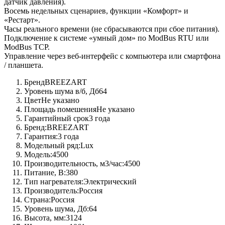
датчик давления).
Восемь недельных сценариев, функции «Комфорт» и
«Рестарт».
Часы реального времени (не сбрасываются при сбое питания).
Подключение к системе «умный дом» по ModBus RTU или
ModBus TCP.
Управление через веб-интерфейс с компьютера или смартфона
/ планшета.
Бренд
BREEZART
Уровень шума в/б, Дб
64
Цвет
Не указано
Площадь помешения
Не указано
Гарантийный срок
3 года
Бренд:
BREEZART
Гарантия:
3 года
Модельный ряд:
Lux
Модель:
4500
Производительность, м3/час:
4500
Питание, В:
380
Тип нагревателя:
Электрический
Производитель:
Россия
Страна:
Россия
Уровень шума, Дб:
64
Высота, мм:
3124