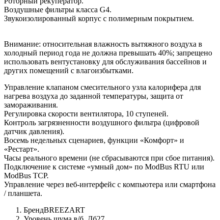
Роторный рекуператор.
Воздушные фильтры класса G4.
Звукоизолированный корпус с полимерным покрытием.
Внимание: относительная влажность вытяжного воздуха в
холодный период года не должна превышать 40%; запрещено
использовать вентустановку для обслуживания бассейнов и
других помещений с влагоизбытками.
Управление клапаном смесительного узла калорифера для
нагрева воздуха до заданной температуры, защита от
замораживания.
Регулировка скорости вентилятора, 10 ступеней.
Контроль загрязненности воздушного фильтра (цифровой
датчик давления).
Восемь недельных сценариев, функции «Комфорт» и
«Рестарт».
Часы реального времени (не сбрасываются при сбое питания).
Подключение к системе «умный дом» по ModBus RTU или
ModBus TCP.
Управление через веб-интерфейс с компьютера или смартфона
/ планшета.
Бренд
BREEZART
Уровень шума в/б, Дб
27