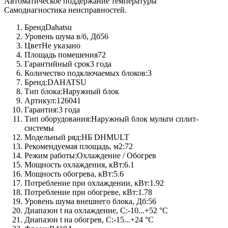
Автоматическое поддержание температуры
Самодиагностика неисправностей.
Бренд
Dahatsu
Уровень шума в/б, Дб
56
Цвет
Не указано
Площадь помешения
72
Гарантийный срок
3 года
Количество подключаемых блоков:
3
Бренд:
DAHATSU
Тип блока:
Наружный блок
Артикул:
126041
Гарантия:
3 года
Тип оборудования:
Наружный блок мульти сплит-
системы
Модельный ряд:
НБ DHMULT
Рекомендуемая площадь, м2:
72
Режим работы:
Охлаждение / Обогрев
Мощность охлаждения, кВт:
6.1
Мощность обогрева, кВт:
5.6
Потребление при охлаждении, кВт:
1.92
Потребление при обогреве, кВт:
1.78
Уровень шума внешнего блока, Дб:
56
Диапазон t на охлаждение, C:
-10...+52 °C
Диапазон t на обогрев, C:
-15...+24 °C