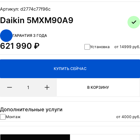
ОТПРАВИТЬ
Артикул:
d2774c77f96c
Нажимая на кнопку Отправить я даю согласие на обработку
Daikin 5MXM90A9
персональных данных
и
политикa конфиденциальности.
ГАРАНТИЯ 3 ГОДА
621 990
₽
Установка
от 14999 руб.
КУПИТЬ СЕЙЧАС
В КОРЗИНУ
Дополнительные услуги
Монтаж
от 4000 руб.