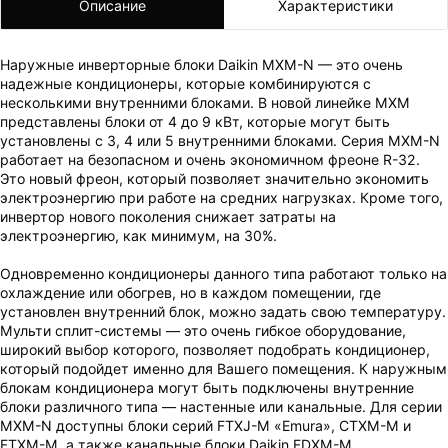
Описание
Характеристики
Наружные инверторные блоки Daikin MXM-N — это очень
надежные кондиционеры, которые комбинируются с
несколькими внутренними блоками. В новой линейке MXM
представлены блоки от 4 до 9 кВт, которые могут быть
установлены с 3, 4 или 5 внутренними блоками. Серия MXM-N
ВАШ ЗАКАЗ УСПЕШНО ОФОРМЛЕН!
работает на безопасном и очень экономичном фреоне R-32.
Это новый фреон, который позволяет значительно экономить
ЧТО-ТО ПОШЛО НЕ ТАК!
электроэнергию при работе на средних нагрузках. Кроме того,
инвертор нового поколения снижает затраты на
Пожалуйста повторите попытку позже.
электроэнергию, как минимум, на 30%.
Мы скоро свяжемся с вами.
Одновременно кондиционеры данного типа работают только на
охлаждение или обогрев, но в каждом помещении, где
установлен внутренний блок, можно задать свою температуру.
Мульти сплит-системы — это очень гибкое оборудование,
широкий выбор которого, позволяет подобрать кондиционер,
который подойдет именно для Вашего помещения. К наружным
блокам кондиционера могут быть подключены внутренние
блоки различного типа — настенные или канальные. Для серии
MXM-N доступны блоки серий FTXJ-M «Emura», CTXM-M и
FTXM-M, а также канальные блоки Daikin FDXM-M.