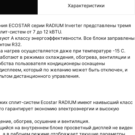
е
Характеристики
ия ECOSTAR серии RADIUM Inverter представлены тремя
ит-систем от 7 до 12 kBTU.
уют А классу энергоэффективности. Все блоки заправлены
нтом R32.
а нагрев осуществляется даже при температуре -15 С.
ботают в режимах охлаждения, обогрева, вентиляции и
добства пользователя кондиционеры оснащены
исплеем, который по желанию может быть отключен, и
ьтом дистанционного управления.
ДЕМОНТАЖ
ских сплит-систем Ecostar RADIUM имеют наивысший класс
то гарантирует экономию электроэнергии и высокую
ние, обогрев, осушение и вентиляция.
щийся на внутреннем блоке просветный дисплей не виден
, а в рабочем режиме отображает текущие параметры