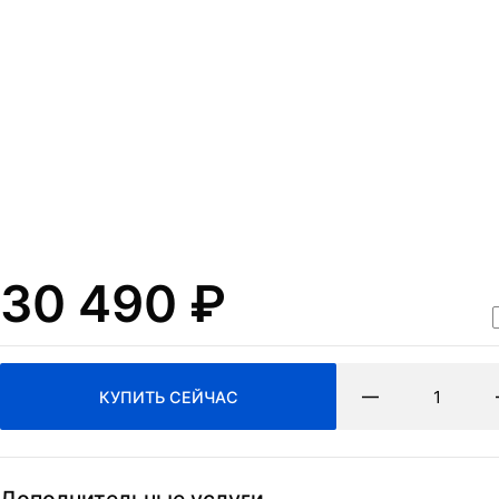
Нажимая на кнопку Отпр
согласие на обработку
п
ОТПРАВИТЬ
и
политикa конфиденциа
30 490
₽
КУПИТЬ СЕЙЧАС