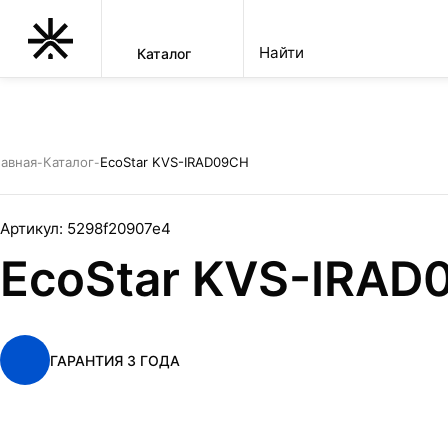
Каталог
КУПИТЬ ТОВАР
EcoStar KVS-IRAD09CH
УСТАНОВКА
авная
Каталог
EcoStar KVS-IRAD09CH
-
-
Артикул:
5298f20907e4
EcoStar KVS-IRAD
ГАРАНТИЯ 3 ГОДА