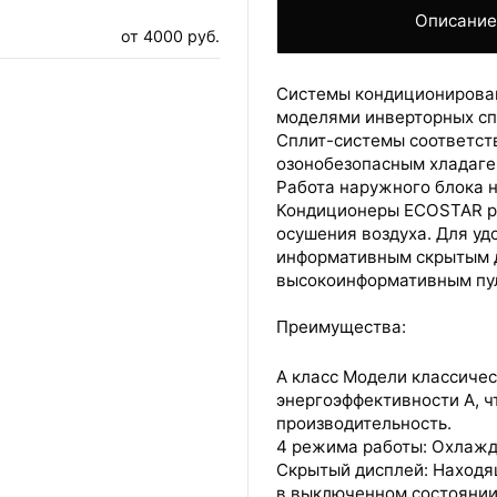
Описани
от 4000 руб.
Системы кондиционирован
моделями инверторных спл
Сплит-системы соответств
ВАШ ЗАКАЗ УСПЕШНО ОФОРМЛЕН!
озонобезопасным хладаге
Работа наружного блока н
ЧТО-ТО ПОШЛО НЕ ТАК!
Кондиционеры ECOSTAR ра
осушения воздуха. Для у
Пожалуйста повторите попытку позже.
информативным скрытым д
Мы скоро свяжемся с вами.
высокоинформативным пул
ОБСЛУЖИВАНИЕ
Преимущества:
А класс Модели классиче
энергоэффективности А, ч
производительность.
4 режима работы: Охлажде
Скрытый дисплей: Находя
в выключенном состоянии