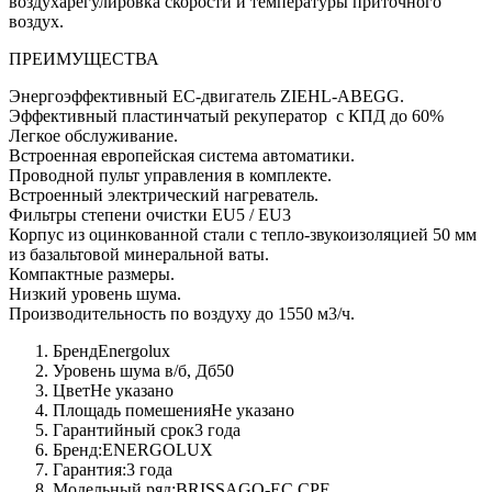
воздухарегулировка скорости и температуры приточного
воздух.
ПРЕИМУЩЕСТВА
Энергоэффективный EC-двигатель ZIEHL-ABEGG.
Эффективный пластинчатый рекуператор с КПД до 60%
Легкое обслуживание.
Встроенная европейская система автоматики.
Проводной пульт управления в комплекте.
Встроенный электрический нагреватель.
Фильтры степени очистки EU5 / EU3
Корпус из оцинкованной стали с тепло-звукоизоляцией 50 мм
из базальтовой минеральной ваты.
Компактные размеры.
Низкий уровень шума.
Производительность по воздуху до 1550 м3/ч.
Бренд
Energolux
Уровень шума в/б, Дб
50
Цвет
Не указано
Площадь помешения
Не указано
Гарантийный срок
3 года
Бренд:
ENERGOLUX
Гарантия:
3 года
Модельный ряд:
BRISSAGO-EC CPE