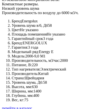
Компактные размеры.
Низкий уровень шума
Производительность по воздуху до 6000 м3/ч.
Бренд
Energolux
Уровень шума в/б, Дб
58
Цвет
Не указано
Площадь помешения
Не указано
Гарантийный срок
3 года
Бренд:
ENERGOLUX
Гарантия:
3 года
Модельный ряд:
Energy Е
Модель:
2000-9,0 M1
Производительность, м3/час:
2000
Питание, В:
220
Тип нагревателя:
Электрический
Производитель:
Китай
Страна:
Щвейцария
Уровень шума, Дб:
58
Высота, мм:
630
Ширина, мм:
1400
Глубина, мм:
400
Вес, кг:
75
перейти в каталог