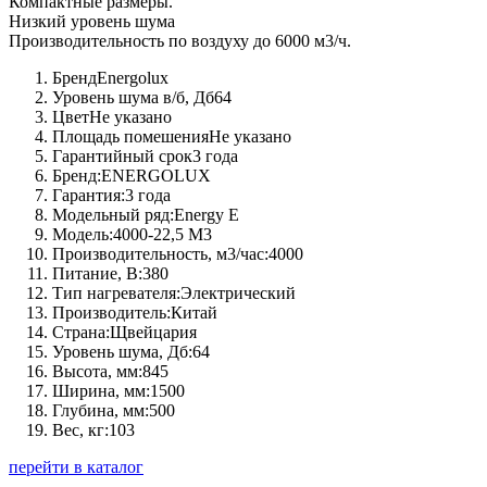
Компактные размеры.
Низкий уровень шума
Производительность по воздуху до 6000 м3/ч.
Бренд
Energolux
Уровень шума в/б, Дб
64
Цвет
Не указано
Площадь помешения
Не указано
Гарантийный срок
3 года
Бренд:
ENERGOLUX
Гарантия:
3 года
Модельный ряд:
Energy Е
Модель:
4000-22,5 M3
Производительность, м3/час:
4000
Питание, В:
380
Тип нагревателя:
Электрический
Производитель:
Китай
Страна:
Щвейцария
Уровень шума, Дб:
64
Высота, мм:
845
Ширина, мм:
1500
Глубина, мм:
500
Вес, кг:
103
перейти в каталог