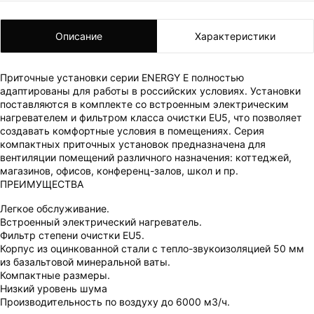
Описание
Характеристики
Приточные установки серии ENERGY E полностью
адаптированы для работы в российских условиях. Установки
ВАШ ЗАКАЗ УСПЕШНО ОФОРМЛЕН!
поставляются в комплекте со встроенным электрическим
нагревателем и фильтром класса очистки EU5, что позволяет
ЧТО-ТО ПОШЛО НЕ ТАК!
создавать комфортные условия в помещениях. Серия
компактных приточных установок предназначена для
Пожалуйста повторите попытку позже.
вентиляции помещений различного назначения: коттеджей,
магазинов, офисов, конференц-залов, школ и пр.
Мы скоро свяжемся с вами.
ПРЕИМУЩЕСТВА
Легкое обслуживание.
Встроенный электрический нагреватель.
Фильтр степени очистки EU5.
Корпус из оцинкованной стали с тепло-звукоизоляцией 50 мм
из базальтовой минеральной ваты.
Компактные размеры.
Низкий уровень шума
Производительность по воздуху до 6000 м3/ч.