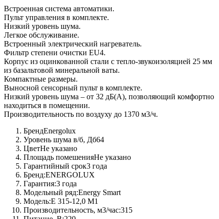
Встроенная система автоматики.
Пульт управления в комплекте.
Низкий уровень шума.
Легкое обслуживание.
Встроенный электрический нагреватель.
Фильтр степени очистки EU4.
Корпус из оцинкованной стали с тепло-звукоизоляцией 25 мм
из базальтовой минеральной ваты.
Компактные размеры.
Выносной сенсорный пульт в комплекте.
Низкий уровень шума – от 32 дБ(А), позволяющий комфортно
находиться в помещении.
Производительность по воздуху до 1370 м3/ч.
Бренд
Energolux
Уровень шума в/б, Дб
64
Цвет
Не указано
Площадь помешения
Не указано
Гарантийный срок
3 года
Бренд:
ENERGOLUX
Гарантия:
3 года
Модельный ряд:
Energy Smart
Модель:
E 315-12,0 M1
Производительность, м3/час:
315
Питание, В:
220