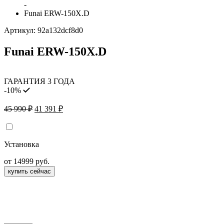
-
Funai ERW-150X.D
Артикул:
92a132dcf8d0
Funai ERW-150X.D
ГАРАНТИЯ 3 ГОДА
-10%
Первоначальная
Текущая
45 990
₽
41 391
₽
цена
цена:
составляла
41
45
391 ₽.
Установка
990 ₽.
от 14999 руб.
купить сейчас