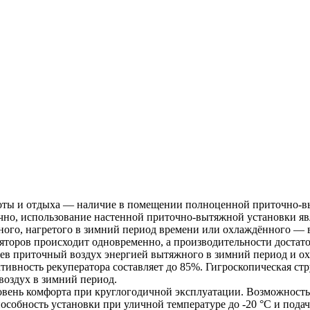
ты и отдыха — наличие в помещении полноценной приточно-выт
очно, использование настенной приточно-вытяжной установки я
ного, нагретого в зимний период времени или охлаждённого — в
ляторов происходит одновременно, а производительности достат
ев приточный воздух энергией вытяжного в зимний период и ох
вность рекуператора составляет до 85%. Гигроскопическая стру
воздух в зимний период.
вень комфорта при круглогодичной эксплуатации. Возможность 
особность установки при уличной температуре до -20 °С и пода