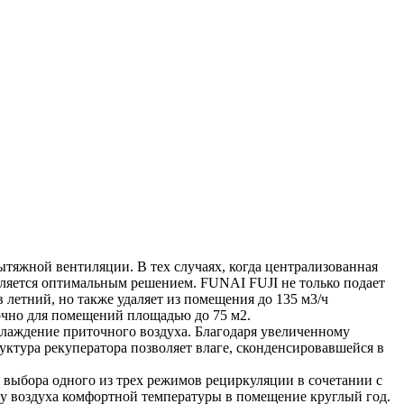
яжной вентиляции. В тех случаях, когда централизованная
вляется оптимальным решением. FUNAI FUJI не только подает
 летний, но также удаляет из помещения до 135 м3/ч
очно для помещений площадью до 75 м2.
лаждение приточного воздуха. Благодаря увеличенному
ктура рекуператора позволяет влаге, сконденсировавшейся в
выбора одного из трех режимов рециркуляции в сочетании с
чу воздуха комфортной температуры в помещение круглый год.