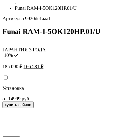
-
Funai RAM-I-5OK120HP.01/U
Артикул:
c9920dc1aaa1
Funai RAM-I-5OK120HP.01/U
ГАРАНТИЯ 3 ГОДА
-10%
Первоначальная
Текущая
185 090
₽
166 581
₽
цена
цена:
составляла
166
185
581 ₽.
Установка
090 ₽.
от 14999 руб.
купить сейчас