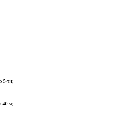
 5-ти;
 40 м;