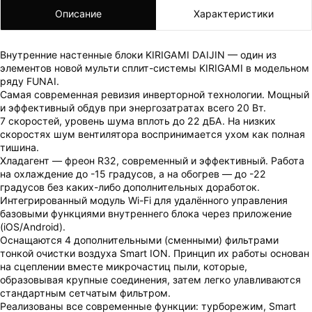
Описание
Характеристики
Внутренние настенные блоки KIRIGAMI DAIJIN — один из
элементов новой мульти сплит-системы KIRIGAMI в модельном
ряду FUNAI.
Самая современная ревизия инверторной технологии. Мощный
и эффективный обдув при энергозатратах всего 20 Вт.
7 скоростей, уровень шума вплоть до 22 дБА. На низких
скоростях шум вентилятора воспринимается ухом как полная
тишина.
Хладагент — фреон R32, современный и эффективный. Работа
на охлаждение до -15 градусов, а на обогрев — до -22
градусов без каких-либо дополнительных доработок.
Интегрированный модуль Wi-Fi для удалённого управления
базовыми функциями внутреннего блока через приложение
(iOS/Android).
Оснащаются 4 дополнительными (сменными) фильтрами
тонкой очистки воздуха Smart ION. Принцип их работы основан
на сцеплении вместе микрочастиц пыли, которые,
образовывая крупные соединения, затем легко улавливаются
стандартным сетчатым фильтром.
Реализованы все современные функции: турборежим, Smart