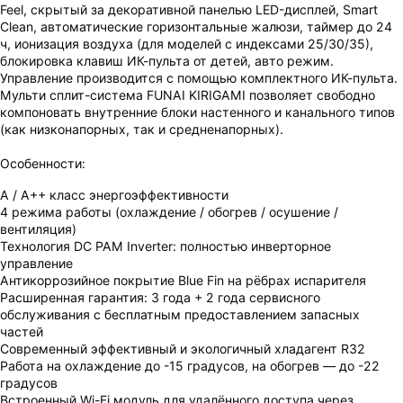
Feel, скрытый за декоративной панелью LED-дисплей, Smart
Clean, автоматические горизонтальные жалюзи, таймер до 24
ч, ионизация воздуха (для моделей с индексами 25/30/35),
блокировка клавиш ИК-пульта от детей, авто режим.
Управление производится с помощью комплектного ИК-пульта.
Мульти сплит-система FUNAI KIRIGAMI позволяет свободно
ВАШ ЗАКАЗ УСПЕШНО ОФОРМЛЕН!
компоновать внутренние блоки настенного и канального типов
(как низконапорных, так и средненапорных).
ЧТО-ТО ПОШЛО НЕ ТАК!
Особенности:
Пожалуйста повторите попытку позже.
A / A++ класс энергоэффективности
Мы скоро свяжемся с вами.
4 режима работы (охлаждение / обогрев / осушение /
вентиляция)
Технология DC PAM Inverter: полностью инверторное
управление
Антикоррозийное покрытие Blue Fin на рёбрах испарителя
Расширенная гарантия: 3 года + 2 года сервисного
обслуживания с бесплатным предоставлением запасных
частей
Современный эффективный и экологичный хладагент R32
Работа на охлаждение до -15 градусов, на обогрев — до -22
градусов
Встроенный Wi-Fi модуль для удалённого доступа через