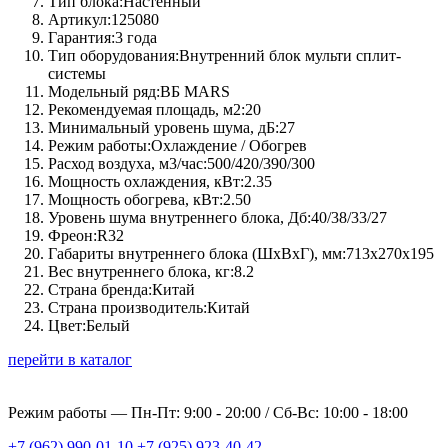
Тип блока:
Настенный
Артикул:
125080
Гарантия:
3 года
Тип оборудования:
Внутренний блок мульти сплит-
системы
Модельный ряд:
ВБ MARS
Рекомендуемая площадь, м2:
20
Минимальный уровень шума, дБ:
27
Режим работы:
Охлаждение / Обогрев
Расход воздуха, м3/час:
500/420/390/300
Мощность охлаждения, кВт:
2.35
Мощность обогрева, кВт:
2.50
Уровень шума внутреннего блока, Дб:
40/38/33/27
Фреон:
R32
Габариты внутреннего блока (ШхВхГ), мм:
713х270х195
Вес внутреннего блока, кг:
8.2
Страна бренда:
Китай
Страна производитель:
Китай
Цвет:
Белый
перейти в каталог
Режим работы —
Пн-Пт: 9:00 - 20:00 / Сб-Вс: 10:00 - 18:00
+7 (962) 990-01-10
+7 (925) 923-40-42