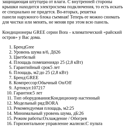
защищающая штутцера от влаги. С внутренней стороны
крышки находится электросхема подключения, то есть искать
ее специально не придется. Во-вторых, решетка
панели наружного блока съемная! Теперь ее можно снимать
для чистки или менять, не меняя при этом всю панель.
Кондиционеры GREE серии Bora – климатический «райский
остров» у Вас дома.
Бренд
Gree
Уровень шума в/б, Дб
26
Цвет
белый
Площадь помешения
до 25 (2,8 кВт)
Гарантийный срок
5 лет
Площадь, м2:
до 25 (2,8 кВт)
Бренд:
GREE
Компрессор:
Обычный On/Off
Артикул:
107217
Гарантия:
5 лет
Тип оборудования:
Кондиционер настенный
Модельный ряд:
BORA
Рекомендуемая площадь, м2:
25
Минимальный уровень шума, дБ:
26
Режим работы:
Охлаждение / Обогрев
Горизонтальное управление жалюзи:
С пульта