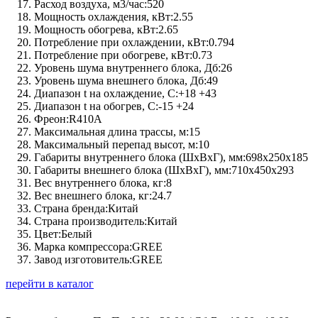
Расход воздуха, м3/час:
520
Мощность охлаждения, кВт:
2.55
Мощность обогрева, кВт:
2.65
Потребление при охлаждении, кВт:
0.794
Потребление при обогреве, кВт:
0.73
Уровень шума внутреннего блока, Дб:
26
Уровень шума внешнего блока, Дб:
49
Диапазон t на охлаждение, C:
+18 +43
Диапазон t на обогрев, C:
-15 +24
Фреон:
R410A
Максимальная длина трассы, м:
15
Максимальный перепад высот, м:
10
Габариты внутреннего блока (ШхВхГ), мм:
698х250х185
Габариты внешнего блока (ШхВхГ), мм:
710x450x293
Вес внутреннего блока, кг:
8
Вес внешнего блока, кг:
24.7
Страна бренда:
Китай
Страна производитель:
Китай
Цвет:
Белый
Марка компрессора:
GREE
Завод изготовитель:
GREE
перейти в каталог