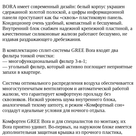
BORA имеет современный дизайн: белый корпус украшен
сдержанной золотой полоской, а цифры информационной
панели проступают как бы «сквозь» пластиковую панель.
Кондиционер очень удобный, компактный и бесшумный.
Внутренний блок снабжен надежной крепежной пластиной, а
качественные силиконовые жалюзи работают бесшумно, не
издавая раздражающего дребезжания.
В комплектацию сплит-системы GREE Bora входят два
фильтра тонкой очистки:
— многофункциональный фильтр 3-в-1;
— угольный фильтр, который активно поглощает неприятные
запахи в квартире.
Система оптимального распределения воздуха обеспечивается
многоступенчатым вентилятором и автоматической работой
жалюзи, что гарантирует комфортную прохладу без
сквозняков. Низкий уровень шума внутреннего блока,
аналогичный тихому шепоту, и режим «Комфортный сон»
создадут идеальные условия для ночного отдыха.
Комфортен GREE Bora и для специалистов по монтажу, их
Bora приятно удивит. Во-первых, на наружном блоке имеется
дополнительная защитная крышка из прочного пластика,