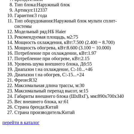
Тип блока:
Наружный блок
Артикул:
112337
Гарантия:
3 года
Тип оборудования:
Наружный блок мульти сплит-
системы
Модельный ряд:
НБ Haier
Рекомендуемая площадь, м2:
75
Мощность охлаждения, кВт:
7.500 (2.400 ~ 8.700)
Мощность обогрева, кВт:
8.600 (3.100 ~ 10.000)
Потребление при охлаждении, кВт:
1.97
Потребление при обогреве, кВт:
2.15
Уровень шума внешнего блока, Дб:
55
Диапазон t на охлаждение, C:
-10...+46
Диапазон t на обогрев, C:
-15...+24
Фреон:
R32
Максимальная длина трассы, м:
30
Максимальный перепад высот, м:
15
Габариты внешнего блока (ШхВхГ), мм:
890х700х340
Вес внешнего блока, кг:
61
Страна бренда:
Китай
Страна производитель:
Китай
перейти в каталог