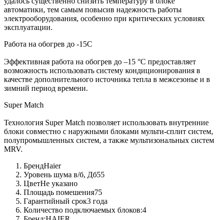
удалось существенно снизить температуру в блоке
автоматики, тем самым повысив надежность работы
электрооборудования, особенно при критических условиях
эксплуатации.
Работа на обогрев до -15С
Эффективная работа на обогрев до –15 °С предоставляет
возможность использовать систему кондиционирования в
качестве дополнительного источника тепла в межсезонье и в
зимний период времени.
Super Match
Технология Super Match позволяет использовать внутренние
блоки совместно с наружными блоками мульти-сплит систем,
полупромышленных систем, а также мультизональных систем
MRV.
Бренд
Haier
Уровень шума в/б, Дб
55
Цвет
Не указано
Площадь помешения
75
Гарантийный срок
3 года
Количество подключаемых блоков:
4
Бренд:
HAIER