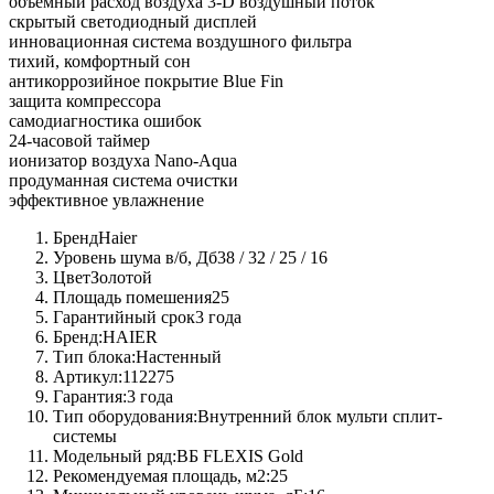
объемный расход воздуха 3-D воздушный поток
скрытый светодиодный дисплей
инновационная система воздушного фильтра
тихий, комфортный сон
антикоррозийное покрытие Blue Fin
защита компрессора
самодиагностика ошибок
24-часовой таймер
ионизатор воздуха Nano-Aqua
продуманная система очистки
эффективное увлажнение
Бренд
Haier
Уровень шума в/б, Дб
38 / 32 / 25 / 16
Цвет
Золотой
Площадь помешения
25
Гарантийный срок
3 года
Бренд:
HAIER
Тип блока:
Настенный
Артикул:
112275
Гарантия:
3 года
Тип оборудования:
Внутренний блок мульти сплит-
системы
Модельный ряд:
ВБ FLEXIS Gold
Рекомендуемая площадь, м2:
25