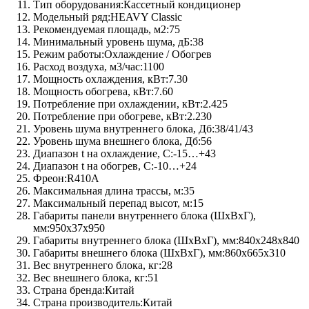
Тип оборудования:
Кассетный кондиционер
Модельный ряд:
HEAVY Classic
Рекомендуемая площадь, м2:
75
Минимальный уровень шума, дБ:
38
Режим работы:
Охлаждение / Обогрев
Расход воздуха, м3/час:
1100
Мощность охлаждения, кВт:
7.30
Мощность обогрева, кВт:
7.60
Потребление при охлаждении, кВт:
2.425
Потребление при обогреве, кВт:
2.230
Уровень шума внутреннего блока, Дб:
38/41/43
Уровень шума внешнего блока, Дб:
56
Диапазон t на охлаждение, C:
-15…+43
Диапазон t на обогрев, C:
-10…+24
Фреон:
R410A
Максимальная длина трассы, м:
35
Максимальный перепад высот, м:
15
Габариты панели внутреннего блока (ШхВхГ),
мм:
950x37x950
Габариты внутреннего блока (ШхВхГ), мм:
840x248x840
Габариты внешнего блока (ШхВхГ), мм:
860x665x310
Вес внутреннего блока, кг:
28
Вес внешнего блока, кг:
51
Страна бренда:
Китай
Страна производитель:
Китай