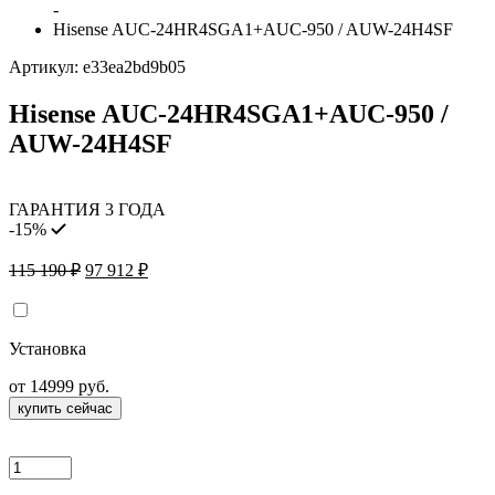
-
Hisense AUC-24HR4SGA1+AUC-950 / AUW-24H4SF
Артикул:
e33ea2bd9b05
Hisense AUC-24HR4SGA1+AUC-950 /
AUW-24H4SF
ГАРАНТИЯ 3 ГОДА
-15%
Первоначальная
Текущая
115 190
₽
97 912
₽
цена
цена:
составляла
97
115
912 ₽.
Установка
190 ₽.
от 14999 руб.
купить сейчас