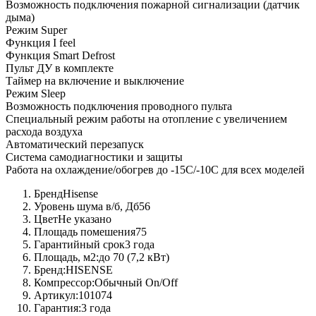
Возможность подключения пожарной сигнализации (датчик
дыма)
Режим Super
Функция I feel
Функция Smart Defrost
Пульт ДУ в комплекте
Таймер на включение и выключение
Режим Sleep
Возможность подключения проводного пульта
Специальный режим работы на отопление с увеличением
расхода воздуха
Автоматический перезапуск
Система самодиагностики и защиты
Работа на охлаждение/обогрев до -15С/-10С для всех моделей
Бренд
Hisense
Уровень шума в/б, Дб
56
Цвет
Не указано
Площадь помешения
75
Гарантийный срок
3 года
Площадь, м2:
до 70 (7,2 кВт)
Бренд:
HISENSE
Компрессор:
Обычный On/Off
Артикул:
101074
Гарантия:
3 года