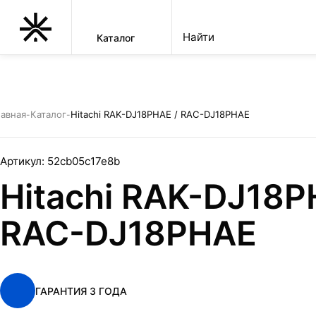
Каталог
КУПИТЬ ТОВАР
Hitachi RAK-DJ18PHAE / RAC-DJ18P
УСТАНОВКА
авная
Каталог
Hitachi RAK-DJ18PHAE / RAC-DJ18PHAE
-
-
Артикул:
52cb05c17e8b
Hitachi RAK-DJ18P
RAC-DJ18PHAE
ГАРАНТИЯ 3 ГОДА