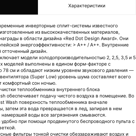
е
Характеристики
овременные инверторные сплит-системы известного
, изготовленные из высококачественных материалов,
аграды в области дизайна «Red Dot Design Award». Они
пейской энергоэффективности: > А++ / A++. Внутренние
 отточенный дизайн.
лючает модели холодопроизводительностью 2, 2,5, 3,5 и 5
ех моделей выполнены в едином форм-факторе с
о 78 см и обладают низким уровнем звукового давления —
 вентилятора (Super Low) уровень шума составляет всего
ет комфортный сон ночью.
чистки теплообменника внутреннего блока
sh обеспечивает подачу чистого воздуха в помещение. Во
ost Wash поверхность теплообменника вначале
, затем эта вода превращается в лед, запирая в нем
и намерзшей воды все загрязнения смываются.
 удобно при помощи продвинутого беспроводного пульта с
веткой.
сные фильтры тонкой очистки обеззараживают воздух и