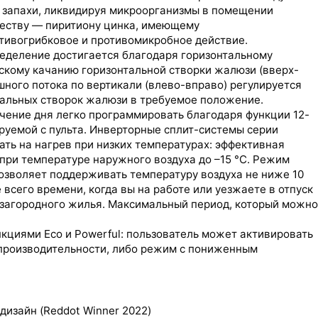
 запахи, ликвидируя микроорганизмы в помещении
еству — пиритиону цинка, имеющему
отивогрибковое и противомикробное действие.
ДЕМОНТАЖ
еделение достигается благодаря горизонтальному
скому качанию горизонтальной створки жалюзи (вверх-
шного потока по вертикали (влево-вправо) регулируется
кальных створок жалюзи в требуемое положение.
чение дня легко программировать благодаря функции 12-
руемой с пульта. Инверторные сплит-системы серии
ать на нагрев при низких температурах: эффективная
при температуре наружного воздуха до –15 °C. Режим
озволяет поддерживать температуру воздуха не ниже 10
 всего времени, когда вы на работе или уезжаете в отпуск
 загородного жилья. Максимальный период, который можно
кциями Eco и Powerful: пользователь может активировать
роизводительности, либо режим с пониженным
изайн (Reddot Winner 2022)