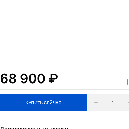
Нажимая на кнопку Отпр
согласие на обработку
п
ОТПРАВИТЬ
и
политикa конфиденциа
68 900
₽
КУПИТЬ СЕЙЧАС