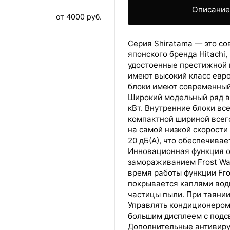
Описани
от 4000 руб.
Серия Shiratama — это с
японского бренда Hitachi
удостоенные престижной н
имеют высокий класс евро
блоки имеют современный
Широкий модельный ряд вк
кВт. Внутренние блоки вс
компактной шириной всег
на самой низкой скорости
20 дБ(А), что обеспечива
Инновационная функция о
замораживанием Frost Wa
время работы функции Fr
покрывается каплями воды
ВАШ ЗАКАЗ УСПЕШНО ОФОРМЛЕН!
частицы пыли. При таяни
Управлять кондиционером
ЧТО-ТО ПОШЛО НЕ ТАК!
большим дисплеем с подс
Дополнительные антивиру