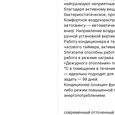
Пожалуйста повторите попытку позже.
нейтрализуют неприятные
благодаря активному вещ
Мы скоро свяжемся с вами.
бактериостатическое, пр
ОБСЛУЖИВАНИЕ
Комфортное воздухораспр
автосвингу — автоматиче
вниз). Направление возду
ручной установкой верти
Работу кондиционера в те
часового таймера, активи
Shiratama способны работ
работа в режиме нагрева 
«Дежурного отопления» п
°C в помещении в течение
— идеально подходит для
задать — 99 дней.
Кондиционер оснащен фун
либо режим повышенной п
энергопотреблением.
современный отточенный д