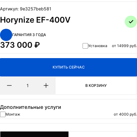
ОТПРАВИТЬ
Артикул:
9e3257beb581
Нажимая на кнопку Отправить я даю согласие на обработку
Horynize EF-400V
персональных данных
и
политикa конфиденциальности.
ГАРАНТИЯ 3 ГОДА
373 000
₽
Установка
от 14999 руб.
КУПИТЬ СЕЙЧАС
В КОРЗИНУ
Дополнительные услуги
Монтаж
от 4000 руб.