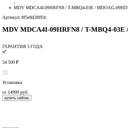
-
MDV MDCA4I-09HRFN8 / T-MBQ4-03E / MDOAG-09HD
Артикул:
8f5e8d28f93c
MDV MDCA4I-09HRFN8 / T-MBQ4-03E
ГАРАНТИЯ 3 ГОДА
54 500
₽
Установка
от 14999 руб.
купить сейчас