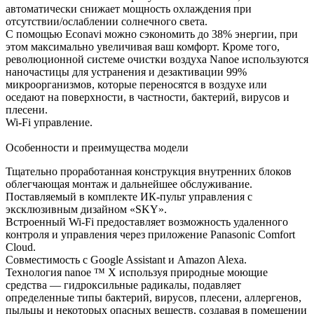
автоматически снижает мощность охлаждения при
отсутствии/ослаблении солнечного света.
С помощью Econavi можно сэкономить до 38% энергии, при
этом максимально увеличивая ваш комфорт. Кроме того,
революционной системе очистки воздуха Nanoe используются
наночастицы для устранения и дезактивации 99%
микроорганизмов, которые переносятся в воздухе или
оседают на поверхности, в частности, бактерий, вирусов и
плесени.
Wi-Fi управление.
Особенности и преимущества модели
Тщательно проработанная конструкция внутренних блоков
облегчающая монтаж и дальнейшее обслуживание.
Поставляемый в комплекте ИК-пульт управления с
эксклюзивным дизайном «SKY».
Встроенный Wi-Fi предоставляет возможность удаленного
контроля и управления через приложение Panasonic Comfort
Cloud.
Совместимость с Google Assistant и Amazon Alexa.
Технология nanoe ™ X используя природные моющие
средства — гидроксильные радикалы, подавляет
определенные типы бактерий, вирусов, плесени, аллергенов,
пыльцы и некоторых опасных веществ, создавая в помещении