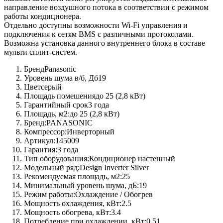
направление воздушного потока в соответствии с режимом
работы кондиционера.
Отдельно доступны возможности Wi-Fi управления и
подключения к сетям BMS с различными протоколами.
Возможна установка данного внутреннего блока в составе
мульти сплит-систем.
Бренд
Panasonic
Уровень шума в/б, Дб
19
Цвет
серый
Площадь помешения
до 25 (2,8 кВт)
Гарантийный срок
3 года
Площадь, м2:
до 25 (2,8 кВт)
Бренд:
PANASONIC
Компрессор:
Инверторный
Артикул:
145009
Гарантия:
3 года
Тип оборудования:
Кондиционер настенный
Модельный ряд:
Design Inverter Silver
Рекомендуемая площадь, м2:
25
Минимальный уровень шума, дБ:
19
Режим работы:
Охлаждение / Обогрев
Мощность охлаждения, кВт:
2.5
Мощность обогрева, кВт:
3.4
Потребление при охлаждении, кВт:
0.51