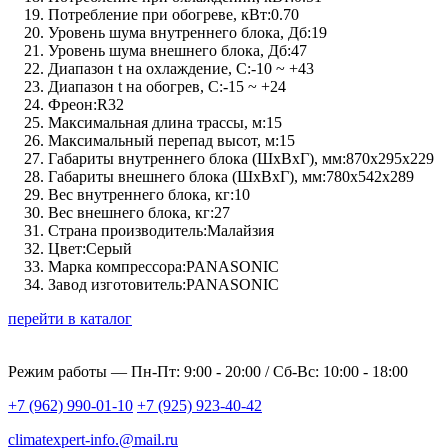
Потребление при обогреве, кВт:
0.70
Уровень шума внутреннего блока, Дб:
19
Уровень шума внешнего блока, Дб:
47
Диапазон t на охлаждение, C:
-10 ~ +43
Диапазон t на обогрев, C:
-15 ~ +24
Фреон:
R32
Максимальная длина трассы, м:
15
Максимальный перепад высот, м:
15
Габариты внутреннего блока (ШхВхГ), мм:
870х295х229
Габариты внешнего блока (ШхВхГ), мм:
780х542х289
Вес внутреннего блока, кг:
10
Вес внешнего блока, кг:
27
Страна производитель:
Малайзия
Цвет:
Серый
Марка компрессора:
PANASONIC
Завод изготовитель:
PANASONIC
перейти в каталог
Режим работы —
Пн-Пт: 9:00 - 20:00 / Сб-Вс: 10:00 - 18:00
+7 (962) 990-01-10
+7 (925) 923-40-42
climatexpert-info.@mail.ru