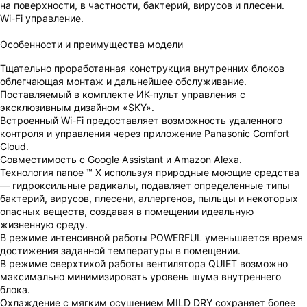
на поверхности, в частности, бактерий, вирусов и плесени.
Wi-Fi управление.
Особенности и преимущества модели
Тщательно проработанная конструкция внутренних блоков
облегчающая монтаж и дальнейшее обслуживание.
Поставляемый в комплекте ИК-пульт управления с
ВАШ ЗАКАЗ УСПЕШНО ОФОРМЛЕН!
эксклюзивным дизайном «SKY».
Встроенный Wi-Fi предоставляет возможность удаленного
ЧТО-ТО ПОШЛО НЕ ТАК!
контроля и управления через приложение Panasonic Comfort
Cloud.
Пожалуйста повторите попытку позже.
Совместимость с Google Assistant и Amazon Alexa.
Технология nanoe ™ X используя природные моющие средства
Мы скоро свяжемся с вами.
— гидроксильные радикалы, подавляет определенные типы
бактерий, вирусов, плесени, аллергенов, пыльцы и некоторых
опасных веществ, создавая в помещении идеальную
жизненную среду.
В режиме интенсивной работы POWERFUL уменьшается время
достижения заданной температуры в помещении.
В режиме сверхтихой работы вентилятора QUIET возможно
максимально минимизировать уровень шума внутреннего
блока.
Охлаждение с мягким осушением MILD DRY сохраняет более