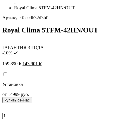
-
Royal Clima 5TFM-42HN/OUT
Артикул:
feccdb32d3bf
Royal Clima 5TFM-42HN/OUT
ГАРАНТИЯ 3 ГОДА
-10%
Первоначальная
Текущая
159 890
₽
143 901
₽
цена
цена:
составляла
143
159
901 ₽.
Установка
890 ₽.
от 14999 руб.
купить сейчас