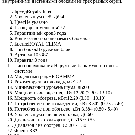
внутренними настенными блоками из трёх разных серий.
Бренд
Royal Clima
Уровень шума в/б, Дб
34
Цвет
Не указано
Площадь помешения
122
Гарантийный срок
3 года
Количество подключаемых блоков:
5
Бренд:
ROYAL CLIMA
Тип блока:
Наружный блок
Артикул:
103387
Гарантия:
3 года
Тип оборудования:
Наружный блок мульти сплит-
системы
Модельный ряд:
НБ GAMMA
Рекомендуемая площадь, м2:
122
Минимальный уровень шума, дБ:
60
Мощность охлаждения, кВт:
12.20 (3.30 - 13.10)
Мощность обогрева, кВт:
12.20 (3.30 - 13.10)
Потребление при охлаждении, кВт:
3.805 (0.73 -5.40)
Потребление при обогреве, кВт:
3.384 (0.80 - 5.40)
Уровень шума внешнего блока, Дб:
60
Диапазон t на охлаждение, C:
-15 ~ +53
Диапазон t на обогрев, C:
-20 ~ +30
Фреон:
R32