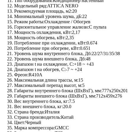
Тип оборудования:
Кондиционер настенный
Модельный ряд:
ATTICA NERO
Рекомендуемая площадь, м2:
20
Минимальный уровень шума, дБ:
22
Режим работы:
Охлаждение / Обогрев
Горизонтальное управление жалюзи:
С пульта
Мощность охлаждения, кВт:
2,17
Мощность обогрева, кВт:
2,35
Потребление при охлаждении, кВт:
0.674
Потребление при обогреве, кВт:
0.651
Уровень шума внутреннего блока, Дб:
22/27/31/35/38
Уровень шума внешнего блока, Дб:
48
Диапазон t на охлаждение, C:
+18 ~ +43
Диапазон t на обогрев, C:
-7 ~ +24
Фреон:
R410A
Максимальная длина трассы, м:
15
Максимальный перепад высот, м:
5
Габариты внутреннего блока (ШхВхГ), мм:
777x250x201
Габариты внешнего блока (ШхВхГ), мм:
712x459x276
Вес внутреннего блока, кг:
7.5
Вес внешнего блока, кг:
20.0
Страна бренда:
Италия
Страна производитель:
Китай
Цвет:
Черный
Марка компрессора:
GMCC