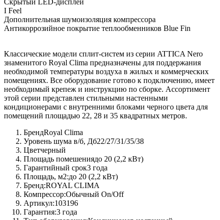
Скрытый LED-дисплей
I Feel
Дополнительная шумоизоляция компрессора
Антикоррозийное покрытие теплообменников Blue Fin
Классические модели сплит-систем из серии ATTICA Nero
знаменитого Royal Clima предназначены для поддержания
необходимой температуры воздуха в жилых и коммерческих
помещениях. Все оборудование готово к подключению, имеет
необходимый крепеж и инструкцию по сборке. Ассортимент
этой серии представлен стильными настенными
кондиционерами с внутренними блоками черного цвета для
помещений площадью 22, 28 и 35 квадратных метров.
Бренд
Royal Clima
Уровень шума в/б, Дб
22/27/31/35/38
Цвет
черный
Площадь помешения
до 20 (2,2 кВт)
Гарантийный срок
3 года
Площадь, м2:
до 20 (2,2 кВт)
Бренд:
ROYAL CLIMA
Компрессор:
Обычный On/Off
Артикул:
103196
Гарантия:
3 года