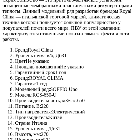
оснащенные мембранными пластинчатыми рекуператорами
теплоты. Данный модельный ряд разработан брендом Royal
Clima — итальянской торговой маркой, климатическая
техника которой пользуется большой популярностью у
покупателей почти всего мира. ПВУ от этой компании
характеризуются отличными показателями эффективности
работы.
Бренд
Royal Clima
Уровень шума в/б, Дб
31
Цвет
Не указано
Площадь помешения
Не указано
Гарантийный срок
1 год
Бренд:
ROYAL CLIMA
Гарантия:
1 год
Модельный ряд:
SOFFIO Uno
Модель:
RCS-650-U
Производительность, м3/час:
650
Питание, В:
220
Тип нагревателя:
Электрический
Производитель:
Китай
Страна:
Италия
Уровень шума, Дб:
31
Высота, мм:
270
Ширина, мм:
804