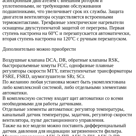
асинхронным двигателем с внешним ротором и
уплотненными, не требующими обслуживания
подшипниками, что увеличивает срок их службы. Защита
двигателя вентилятора осуществляется встроенными
термоконтактами. Трехфазные электрические нагреватели
оснащены двухступенчатой защитой от перегрева. Первая
ступень настроена на 60°С и перезапускается автоматически,
вторая ступень настроена на 120°С с ручным перезапуском.
Дополнительно можно приобрести
Воздушные клапана DCA, DR, обратные клапаны RSK,
быстроразъемные хомуты FCC, однофазные плавные
регуляторы скорости MTY, пятиступенчатые трансформаторы
FSRE, FSRD, шумоглушители SRr, SCr.
По желанию любая установка может быть укомплектована
либо комплексной системой, либо отдельными элементами
автоматики.
В комплексную систему входит щит автоматики со всеми
необходимыми для работы датчиками.
Отдельные элементы автоматики: регулятор температуры,
канальный датчик температуры, задатчик, регулятор скорости
вентилятора, пульт дистанционного управления.
Также на все модели можно поставить дифференциальный
датчик давления для индикации загрязненности фильтра.