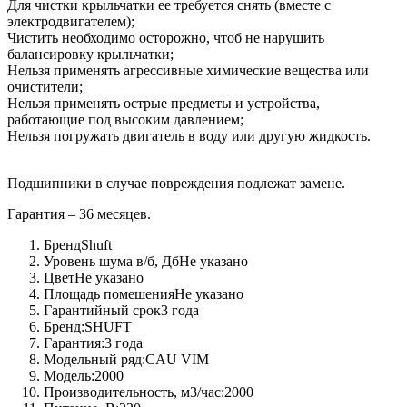
Для чистки крыльчатки ее требуется снять (вместе с
электродвигателем);
Чистить необходимо осторожно, чтоб не нарушить
балансировку крыльчатки;
Нельзя применять агрессивные химические вещества или
очистители;
Нельзя применять острые предметы и устройства,
работающие под высоким давлением;
Нельзя погружать двигатель в воду или другую жидкость.
Подшипники в случае повреждения подлежат замене.
Гарантия – 36 месяцев.
Бренд
Shuft
Уровень шума в/б, Дб
Не указано
Цвет
Не указано
Площадь помешения
Не указано
Гарантийный срок
3 года
Бренд:
SHUFT
Гарантия:
3 года
Модельный ряд:
CAU VIM
Модель:
2000
Производительность, м3/час:
2000