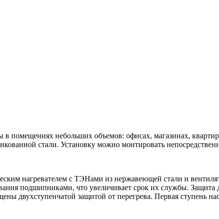
 помещениях небольших объемов: офисах, магазинах, квартирах 
инкованной стали. Установку можно монтировать непосредстве
ческим нагревателем с ТЭНами из нержавеющей стали и вентил
ния подшипниками, что увеличивает срок их службы. Защита д
ены двухступенчатой защитой от перегрева. Первая ступень наст