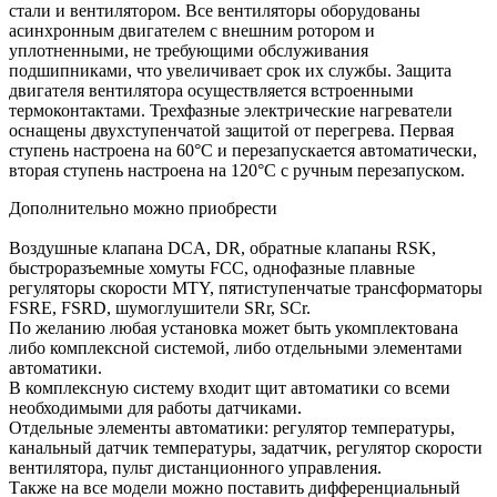
стали и вентилятором. Все вентиляторы оборудованы
асинхронным двигателем с внешним ротором и
уплотненными, не требующими обслуживания
подшипниками, что увеличивает срок их службы. Защита
двигателя вентилятора осуществляется встроенными
термоконтактами. Трехфазные электрические нагреватели
оснащены двухступенчатой защитой от перегрева. Первая
ступень настроена на 60°С и перезапускается автоматически,
вторая ступень настроена на 120°С с ручным перезапуском.
Дополнительно можно приобрести
Воздушные клапана DCA, DR, обратные клапаны RSK,
быстроразъемные хомуты FCC, однофазные плавные
регуляторы скорости MTY, пятиступенчатые трансформаторы
FSRE, FSRD, шумоглушители SRr, SCr.
По желанию любая установка может быть укомплектована
либо комплексной системой, либо отдельными элементами
автоматики.
В комплексную систему входит щит автоматики со всеми
необходимыми для работы датчиками.
Отдельные элементы автоматики: регулятор температуры,
канальный датчик температуры, задатчик, регулятор скорости
вентилятора, пульт дистанционного управления.
Также на все модели можно поставить дифференциальный